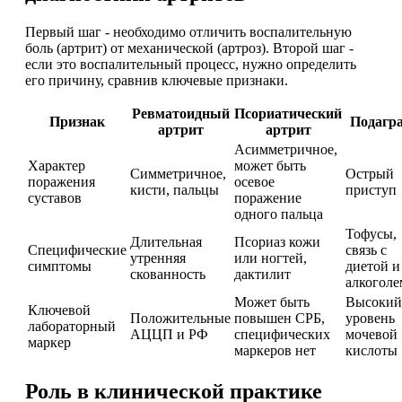
Первый шаг - необходимо отличить воспалительную
боль (артрит) от механической (артроз). Второй шаг -
если это воспалительный процесс, нужно определить
его причину, сравнив ключевые признаки.
Ревматоидный
Псориатический
Признак
Подагр
артрит
артрит
Асимметричное,
Характер
может быть
Симметричное,
Острый
поражения
осевое
кисти, пальцы
приступ
суставов
поражение
одного пальца
Тофусы,
Длительная
Псориаз кожи
Специфические
связь с
утренняя
или ногтей,
симптомы
диетой и
скованность
дактилит
алкоголе
Может быть
Высокий
Ключевой
Положительные
повышен СРБ,
уровень
лабораторный
АЦЦП и РФ
специфических
мочевой
маркер
маркеров нет
кислоты
Роль в клинической практике