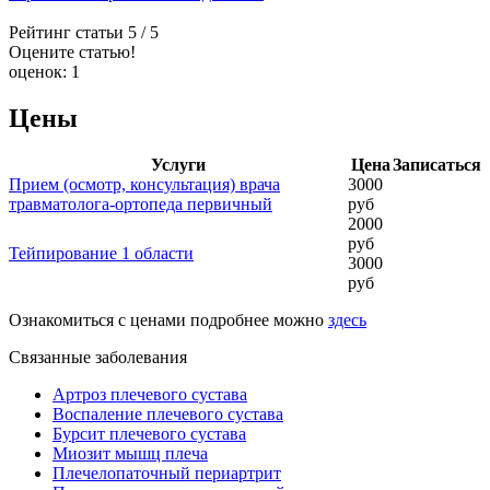
Рейтинг статьи
5
/ 5
Оцените статью!
оценок:
1
Цены
Услуги
Цена
Записаться
Прием (осмотр, консультация) врача
3000
травматолога-ортопеда первичный
руб
2000
руб
Тейпирование 1 области
3000
руб
Ознакомиться с ценами подробнее можно
здесь
Связанные заболевания
Артроз плечевого сустава
Воспаление плечевого сустава
Бурсит плечевого сустава
Миозит мышц плеча
Плечелопаточный периартрит